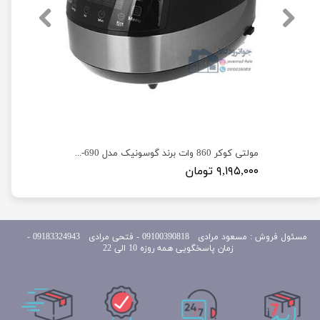
پلوپز دیجیتال 8 نفره برند گوسونیک مدل Gosonic GRC-688
مولتی کوکر 860 وات برند گوسونیک مدل Gosonic GRC-690
۹,۱۹۵,۰۰۰ تومان
مسئول
فروش : مسعود مرادی 09100390818​​​​​​​ ​​​​​​​- فتحی مرادی 09183324943 -
زمان پاسخگویی همه روزه 10 الی 22