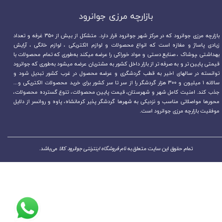
بازارچه مرزی جوانرود​​​​​​​
بازارچه مرزی جوانرود که در مرکز شهر جوانرود قرار دارد. متشکل از بیش از ۳۵۰ غرفه و تعداد
زیادی پاساژ و مغازه است که انواع محصولات و لوازم الکتریکی ، لوازم خانگی ، آرایش
بهداشتی ،پوشاک ، صنایع دستی و مواد خوراکی را عرضه میکند به‌طوری که تمام محصولات با
قیمتی پایین تر و به صرفه تر از بازار داخل کشور به مشتریان عرضه میشود به‌طوری که جوانرود
توانسته در سالهای اخیر به قطب گردشگری و عرضه محصول در غرب کشور تبدیل شود و
سالانه ۱ میلیون و ۳۰۰ هزار گردشگر را از سر تا سر کشور برای خرید محصولات الکتریکی و...
جذب کند. امنیت کامل شهر و شهرستان، قیمت پایین محصولات، تنوع گسترده محصولات،
محورها مواصلاتی مناسب و نزدیکی به شهرها گردشگر پذیر کرمانشاه، پاوه و روانسر از دلایل
موفقیت بازارچه مرزی جوانرود است.
تمام حقوق این سایت متعلق به
نام فروشگاه اینترنتی جوانرود کالا
می‌باشد.