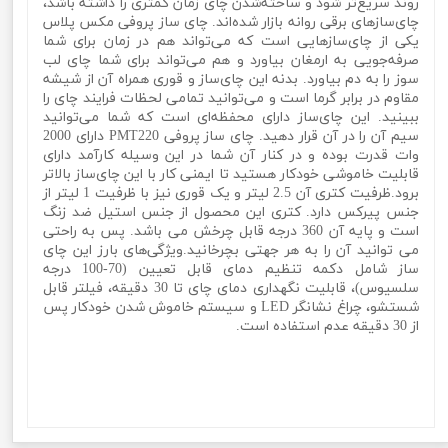
روند سریع‌تر شود و ساخته‌شدن چای زمان کمتری را داشته باشد،
چای‌سازهای برقی روانه بازار شده‌اند. چای ساز پروفی مکس پلاس
یکی از چای‌سازهایی است که می‌تواند هم در زمان برای شما
صرفه‌جویی به ارمغان بیاورد و هم می‌تواند برای شما چای لب
سوز را به دم بیاورد. بدنه این چای‌ساز و قوری همراه آن از شیشه
مقاوم در برابر گرما است و می‌توانید تمامی لحظات فرایند چای را
ببینید. این چای‌ساز دارای محفظه‌ای است که شما می‌توانید
سیم آن را در آن قرار دهید. چای ساز پروفی PMT220 دارای 2000
وات قدرت بوده و در کنار آن شما در این وسیله کارآمد دارای
قابلیت خاموشی خودکار هستید تا ایمنی کار با این چای‌ساز بالاتر
برود.ظرفیت کتری آن 2.5 لیتر و یک قوری نیز با ظرفیت 1 لیتر از
جنس پیرکس دارد. کتری این محصول از جنس استیل ضد زنگ
است و پایه آن 360 درجه قابل چرخش می باشد. پس به راحتی
می توانید آن را به هر جهتی بچرخانید.ویژگی‌های بارز این چای
ساز شامل دکمه تنظیم دمای قابل تعیین (70-100 درجه
سلسیوس)، قابلیت نگهداری دمای چای تا 30 دقیقه، فیلتر قابل
شستشو، چراغ نشانگر LED و سیستم خاموش شدن خودکار پس
از 30 دقیقه عدم استفاده است.
چای ساز برقی روهمی برند پروفی مکس پلاس مدل Profi max
plus PMT220چای ساز برقی روهمی برند پروفی مکس پلاس مدل
Profi max plus PMT220چای ساز برقی روهمی برند پروفی مکس
پلاس مدل Profi max plus PMT220