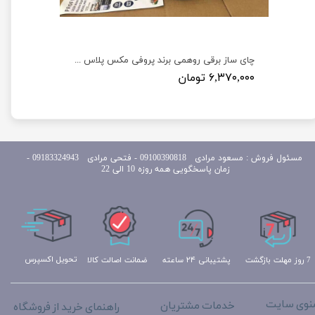
چای ساز و سماور برقی روهمی برند ولگا مدل VOLGA 25Q
چای ساز برقی روهمی برند پروفی مکس پلاس مدل Profi max plus PMT220
۶,۳۷۰,۰۰۰ تومان
مسئول
فروش : مسعود مرادی 09100390818​​​​​​​ ​​​​​​​- فتحی مرادی 09183324943 -
زمان پاسخگویی همه روزه 10 الی 22
تحویل اکسپرس
ضمانت اصالت کالا
پشتیبانی ۲۴ ساعته
7 روز مهلت بازگشت
نوی سایت
خدمات مشتریان
راهنمای خرید از فروشگاه