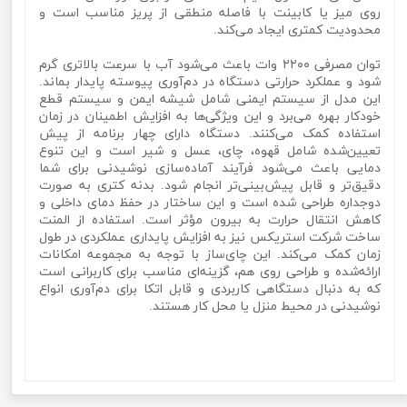
روی میز یا کابینت با فاصله منطقی از پریز مناسب است و
محدودیت کمتری ایجاد می‌کند.
توان مصرفی ۲۲۰۰ وات باعث می‌شود آب با سرعت بالاتری گرم
شود و عملکرد حرارتی دستگاه در دم‌آوری پیوسته پایدار بماند.
این مدل از سیستم ایمنی شامل شیشه ایمن و سیستم قطع
خودکار بهره می‌برد و این ویژگی‌ها به افزایش اطمینان در زمان
استفاده کمک می‌کنند. دستگاه دارای چهار برنامه از پیش
تعیین‌شده شامل قهوه، چای، عسل و شیر است و این تنوع
دمایی باعث می‌شود فرآیند آماده‌سازی نوشیدنی برای شما
دقیق‌تر و قابل پیش‌بینی‌تر انجام شود. بدنه کتری به صورت
دوجداره طراحی شده است و این ساختار در حفظ دمای داخلی و
کاهش انتقال حرارت به بیرون مؤثر است. استفاده از المنت
ساخت شرکت استریکس نیز به افزایش پایداری عملکردی در طول
زمان کمک می‌کند. این چای‌ساز با توجه به مجموعه امکانات
ارائه‌شده و طراحی روی هم، گزینه‌ای مناسب برای کاربرانی است
که به دنبال دستگاهی کاربردی و قابل اتکا برای دم‌آوری انواع
نوشیدنی در محیط منزل یا محل کار هستند.
چای ساز برقی روهمی برند گوسونیک مدل Gosonic GST-781چای
ساز برقی روهمی برند گوسونیک مدل Gosonic GST-781چای ساز
برقی روهمی برند گوسونیک مدل Gosonic GST-781