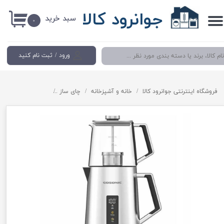
جوانرود کالا
سبد خرید
حساب کاربری من
۰
تغییر گذر واژه
ورود
/
ثبت نام کنید
سفارشات
خروج از حساب کاربری
فروشگاه اینترنتی جوانرود کالا
خانه و آشپزخانه
چای ساز
چای ساز برقی روهمی برند 