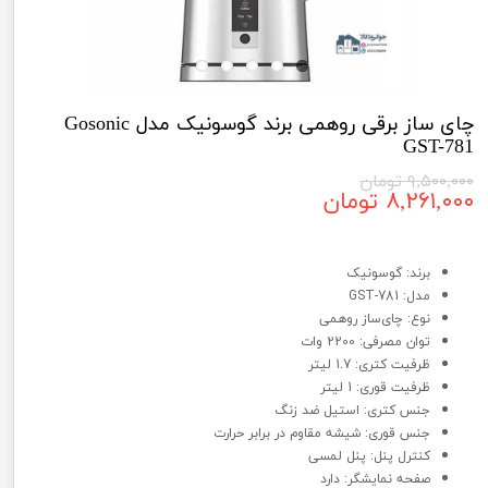
چای ساز برقی روهمی برند گوسونیک مدل Gosonic
GST-781
۹,۵۰۰,۰۰۰ تومان
۸,۲۶۱,۰۰۰ تومان
چای ساز برقی روهمی برند گوسونیک مدل Gosonic GST-781
برند: گوسونیک
مدل: GST-781
نوع: چای‌ساز روهمی
توان مصرفی: 2200 وات
ظرفیت کتری: 1.7 لیتر
ظرفیت قوری: 1 لیتر
جنس کتری: استیل ضد زنگ
جنس قوری: شیشه مقاوم در برابر حرارت
کنترل پنل: پنل لمسی
صفحه نمایشگر: دارد