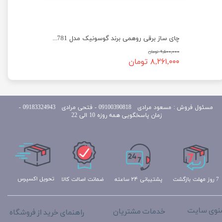
چای ساز برقی روهمی برند گوسونیک مدل Gosonic GST-782
چای ساز برقی روهمی برند گوسونیک مدل Gosonic GST-781
۹,۵۰۰,۰۰۰ تومان
۸,۲۶۱,۰۰۰ تومان
مسئول
فروش : مسعود مرادی 09100390818​​​​​​​ ​​​​​​​- فتحی مرادی 09183324943 -
زمان پاسخگویی همه روزه 10 الی 22
تحویل اکسپرس
ضمانت اصالت کالا
پشتیبانی ۲۴ ساعته
7 روز مهلت بازگشت
نوی سایت
خدمات مشتریان
راهنمای خرید از فروشگاه