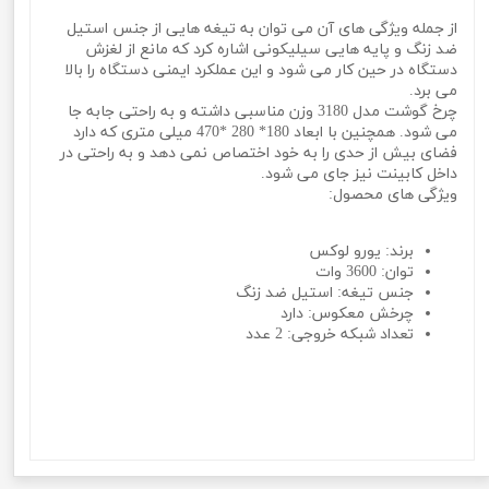
از جمله ویژگی های آن می توان به تیغه هایی از جنس استیل
ضد زنگ و پایه هایی سیلیکونی اشاره کرد که مانع از لغزش
دستگاه در حین کار می شود و این عملکرد ایمنی دستگاه را بالا
می برد.
چرخ گوشت مدل 3180 وزن مناسبی داشته و به راحتی جابه جا
می شود. همچنین با ابعاد 180* 280 *470 میلی متری که دارد
فضای بیش از حدی را به خود اختصاص نمی دهد و به راحتی در
داخل کابینت نیز جای می شود.
ویژگی های محصول:
برند: یورو لوکس
توان: 3600 وات
جنس تیغه: استیل ضد زنگ
چرخش معکوس: دارد
تعداد شبکه خروجی: 2 عدد
00 وات یورولوکس Eurolux مدل EU-MG3180TS چرخ گوشت 3600 وات یورولوکس Eurolux مدل EU-
MG3180TS چرخ گوشت 3600 وات یورولوکس Eurolux مدل EU-MG3180TS چرخ گوشت 3600 وات یورولوکس
Eurolux مدل EU-MG3180TS چرخ گوشت 3600 وات یورولوکس Eurolux مدل EU-MG3180TS چرخ گوشت 3600
وات یورولوکس Eurolux مد