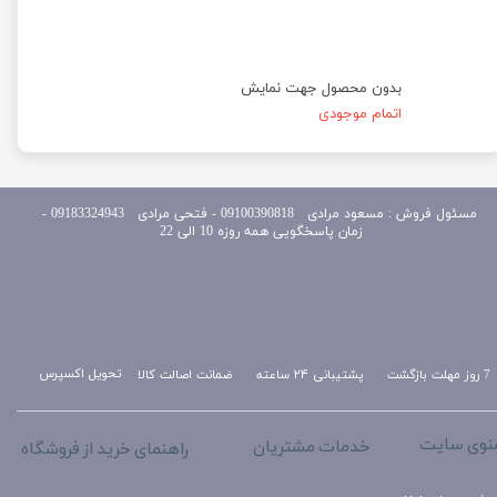
بدون محصول جهت نمایش
اتمام موجودی
مسئول
فروش : مسعود مرادی 09100390818​​​​​​​ ​​​​​​​- فتحی مرادی 09183324943 -
زمان پاسخگویی همه روزه 10 الی 22
تحویل اکسپرس
ضمانت اصالت کالا
پشتیبانی ۲۴ ساعته
7 روز مهلت بازگشت
نوی سایت
خدمات مشتریان
راهنمای خرید از فروشگاه