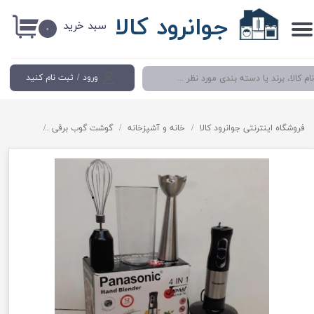
جوانرود کالا
سبد خرید
حساب کاربری من
۰
تغییر گذر واژه
ورود
/
ثبت نام کنید
سفارشات
خروج از حساب کاربری
فروشگاه اینترنتی جوانرود کالا
خانه و آشپزخانه
گوشت گوب برقی
گوشت کوب برقی 4کاره برند پاناسون