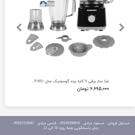
همزن برقی حرفه ای کاسه دار گوسونیک مدل Gosonic GSM-905
غذا ساز برقی 9 کاره برند گوسونیک مدل Gosonic GFP-891
۶,۶۹۵,۰۰۰ تومان
مسئول
فروش : مسعود مرادی 09100390818​​​​​​​ ​​​​​​​- فتحی مرادی 09183324943 -
زمان پاسخگویی همه روزه 10 الی 22