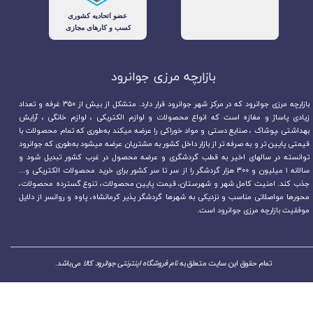
بازارچه مرزی جوانرود​​​​​​​
بازارچه مرزی جوانرود که در مرکز شهر جوانرود قرار دارد. متشکل از بیش از ۳۵۰ غرفه و تعداد
زیادی پاساژ و مغازه است که انواع محصولات و لوازم الکتریکی ، لوازم خانگی ، آرایش
بهداشتی ،پوشاک ، صنایع دستی و مواد خوراکی را عرضه میکند به‌طوری که تمام محصولات با
قیمتی پایین تر و به صرفه تر از بازار داخل کشور به مشتریان عرضه میشود به‌طوری که جوانرود
توانسته در سالهای اخیر به قطب گردشگری و عرضه محصول در غرب کشور تبدیل شود و
سالانه ۱ میلیون و ۳۰۰ هزار گردشگر را از سر تا سر کشور برای خرید محصولات الکتریکی و...
جذب کند. امنیت کامل شهر و شهرستان، قیمت پایین محصولات، تنوع گسترده محصولات،
محورها مواصلاتی مناسب و نزدیکی به شهرها گردشگر پذیر کرمانشاه، پاوه و روانسر از دلایل
موفقیت بازارچه مرزی جوانرود است.
تمام حقوق این سایت متعلق به
نام فروشگاه اینترنتی جوانرود کالا
می‌باشد.