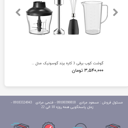
چایی ساز برقی روهمی 1500 واتی برند وینیتو مدل Veneto VSC620
گوشت کوب برقی 3 کاره برند گوسونیک مدل Gosonic GSB-845
۳,۵۴۰,۰۰۰ تومان
مسئول
فروش : مسعود مرادی 09100390818​​​​​​​ ​​​​​​​- فتحی مرادی 09183324943 -
زمان پاسخگویی همه روزه 10 الی 22