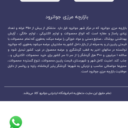
بازارچه مرزی جوانرود​​​​​​​
بازارچه مرزی جوانرود که در مرکز شهر جوانرود قرار دارد. متشکل از بیش از ۳۵۰ غرفه و تعداد
زیادی پاساژ و مغازه است که انواع محصولات و لوازم الکتریکی ، لوازم خانگی ، آرایش
بهداشتی ،پوشاک ، صنایع دستی و مواد خوراکی را عرضه میکند به‌طوری که تمام محصولات با
قیمتی پایین تر و به صرفه تر از بازار داخل کشور به مشتریان عرضه میشود به‌طوری که جوانرود
توانسته در سالهای اخیر به قطب گردشگری و عرضه محصول در غرب کشور تبدیل شود و
سالانه ۱ میلیون و ۳۰۰ هزار گردشگر را از سر تا سر کشور برای خرید محصولات الکتریکی و...
جذب کند. امنیت کامل شهر و شهرستان، قیمت پایین محصولات، تنوع گسترده محصولات،
محورها مواصلاتی مناسب و نزدیکی به شهرها گردشگر پذیر کرمانشاه، پاوه و روانسر از دلایل
موفقیت بازارچه مرزی جوانرود است.
تمام حقوق این سایت متعلق به
نام فروشگاه اینترنتی جوانرود کالا
می‌باشد.