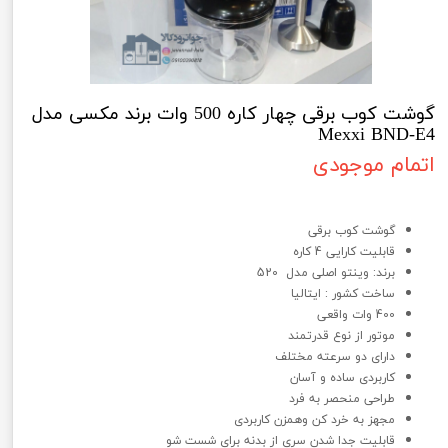
گوشت کوب برقی چهار کاره 500 وات برند مکسی مدل
Mexxi BND-E4
اتمام موجودی
گوشت کوب برقی چهار کاره 400 وات برند وینیتو مدل Veneto VSB-520
گوشت کوب برقی
قابلیت کارایی 4 کاره
برند: وینتو اصلی مدل 520
ساخت کشور : ایتالیا
400 وات واقعی
موتور از نوع قدرتمند
دارای دو سرعته مختلف
کاربردی ساده و آسان
طراحی منحصر به فرد
مجهز به خرد کن وهمزن کاربردی
قابلیت جدا شدن سری از بدنه برای شست شو