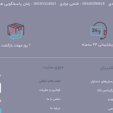
یی همه روزه 10 الی 22
پشتیبانی ۲۴ ساعته
7 روز مهلت بازگشت
منوی سایت
تریان
ب
فرصت‌های شغلی
رسش‌های متداول
قوانین و مقررات
گرداندن کالا
تماس با ما
اده
ف
درباره ما
صی