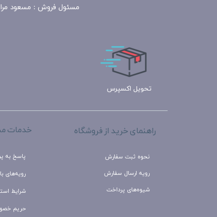
مسئول
فروش : مسعود مرادی 09100390818​​​​​​​ ​​​​​​​- فتحی مرادی 09183324943 - زمان پاسخگو
تحویل اکسپرس
خدمات مش
راهنمای خرید از فروشگاه
پاسخ به پ
نحوه ثبت سفارش
رویه ارسال سفارش
رویه‌های باز
شیوه‌های پرداخت
شرایط استف
حریم خصو